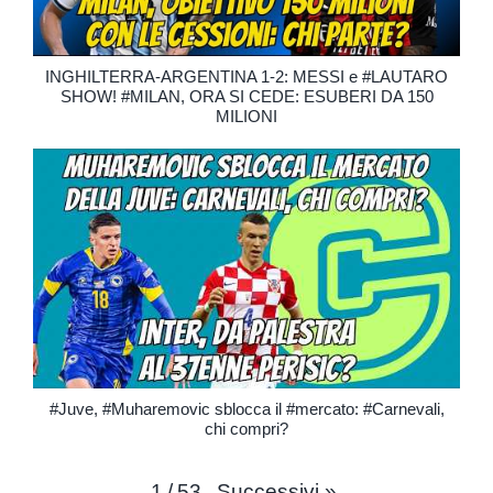
INGHILTERRA-ARGENTINA 1-2: MESSI e #LAUTARO
SHOW! #MILAN, ORA SI CEDE: ESUBERI DA 150
MILIONI
#Juve, #Muharemovic sblocca il #mercato: #Carnevali,
chi compri?
Successivi
»
1
/
53