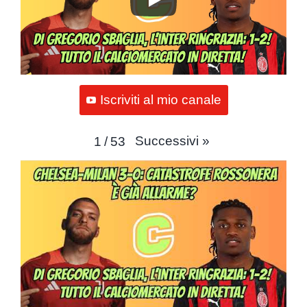
Iscriviti al mio canale
Successivi
»
1
/
53